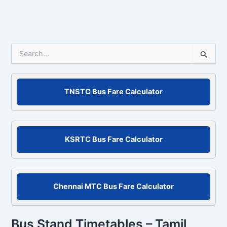
S
e
a
r
c
TNSTC Bus Fare Calculator
h
f
o
r
KSRTC Bus Fare Calculator
:
Chennai MTC Bus Fare Calculator
Bus Stand Timetables – Tamil