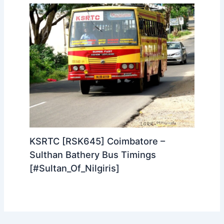
KSRTC [RSK645] Coimbatore –
Sulthan Bathery Bus Timings
[#Sultan_Of_Nilgiris]