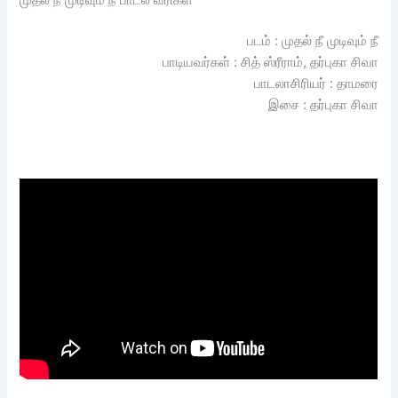
முதல் நீ முடிவும் நீ பாடல் வரிகள்
படம் : முதல் நீ முடிவும் நீ
பாடியவர்கள் : சித் ஸ்ரீராம், தர்புகா சிவா
பாடலாசிரியர் : தாமரை
இசை : தர்புகா சிவா