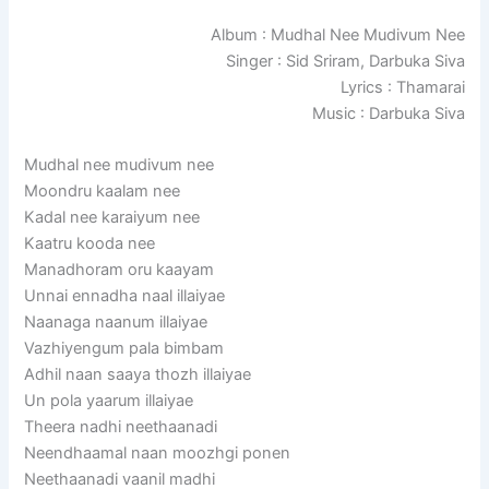
Album : Mudhal Nee Mudivum Nee
Singer : Sid Sriram, Darbuka Siva
Lyrics : Thamarai
Music : Darbuka Siva
Mudhal nee mudivum nee
Moondru kaalam nee
Kadal nee karaiyum nee
Kaatru kooda nee
Manadhoram oru kaayam
Unnai ennadha naal illaiyae
Naanaga naanum illaiyae
Vazhiyengum pala bimbam
Adhil naan saaya thozh illaiyae
Un pola yaarum illaiyae
Theera nadhi neethaanadi
Neendhaamal naan moozhgi ponen
Neethaanadi vaanil madhi