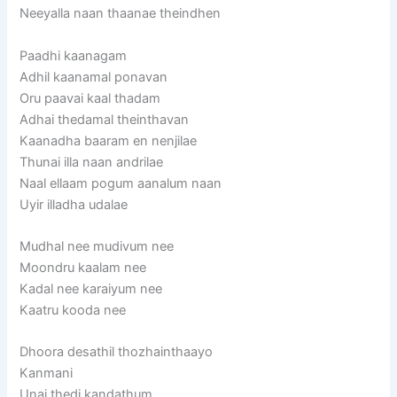
Neeyalla naan thaanae theindhen
Paadhi kaanagam
Adhil kaanamal ponavan
Oru paavai kaal thadam
Adhai thedamal theinthavan
Kaanadha baaram en nenjilae
Thunai illa naan andrilae
Naal ellaam pogum aanalum naan
Uyir illadha udalae
Mudhal nee mudivum nee
Moondru kaalam nee
Kadal nee karaiyum nee
Kaatru kooda nee
Dhoora desathil thozhainthaayo
Kanmani
Unai thedi kandathum