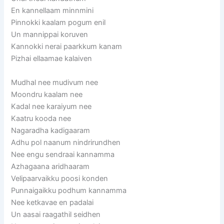
En kannellaam minnmini
Pinnokki kaalam pogum enil
Un mannippai koruven
Kannokki nerai paarkkum kanam
Pizhai ellaamae kalaiven
Mudhal nee mudivum nee
Moondru kaalam nee
Kadal nee karaiyum nee
Kaatru kooda nee
Nagaradha kadigaaram
Adhu pol naanum nindrirundhen
Nee engu sendraai kannamma
Azhagaana aridhaaram
Velipaarvaikku poosi konden
Punnaigaikku podhum kannamma
Nee ketkavae en padalai
Un aasai raagathil seidhen